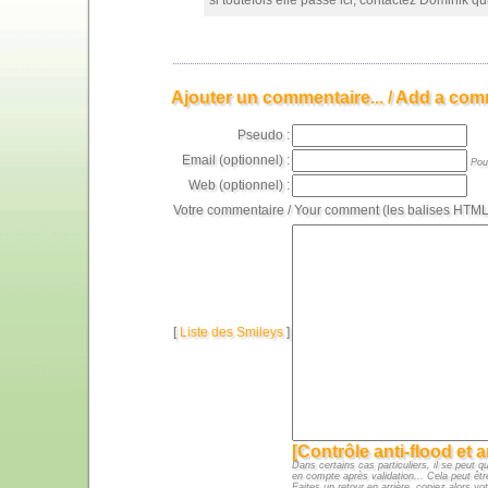
si toutefois elle passe ici, contactez Dominik qu
Ajouter un commentaire... / Add a com
Pseudo :
Email (optionnel) :
Pou
Web (optionnel) :
Votre commentaire / Your comment (les balises HTML 
[
Liste des Smileys
]
[Contrôle anti-flood et 
Dans certains cas particuliers, il se peut q
en compte après validation... Cela peut êtr
Faites un retour en arrière, copiez alors vot