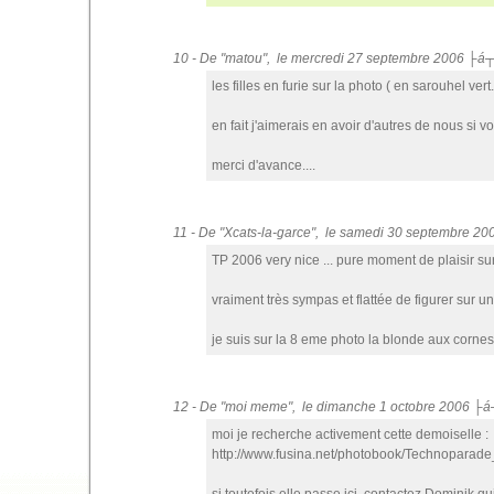
10 - De "matou", le mercredi 27 septembre 2006 ├á
les filles en furie sur la photo ( en sarouhel ver
en fait j'aimerais en avoir d'autres de nous si v
merci d'avance....
11 - De "Xcats-la-garce", le samedi 30 septembre 2
TP 2006 very nice ... pure moment de plaisir sur
vraiment très sympas et flattée de figurer sur 
je suis sur la 8 eme photo la blonde aux cornes 
12 - De "moi meme", le dimanche 1 octobre 2006 ├á
moi je recherche activement cette demoiselle :
http://www.fusina.net/photobook/Technopara