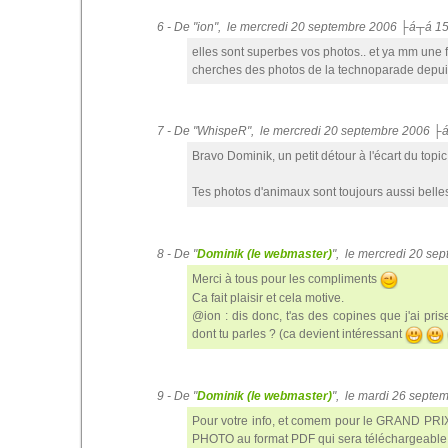
6 - De "ion", le mercredi 20 septembre 2006 ├á┬á 1
elles sont superbes vos photos.. et ya mm une fi
cherches des photos de la technoparade depuis 
7 - De "WhispeR", le mercredi 20 septembre 2006 ├
Bravo Dominik, un petit détour à l'écart du topi
Tes photos d'animaux sont toujours aussi belles
8 - De "
Dominik (le webmaster)
", le mercredi 20 s
Merci à tous pour les compliments
Ca fait plaisir et cela motive.
@ion : dis donc, t'as des copines que j'ai pri
dont tu parles ? (ca devient intéressant
9 - De "
Dominik (le webmaster)
", le mardi 26 sept
Pour votre info, et comem pour le GRAND PRI
PHOTO au format PDF qui sera téléchargeable 