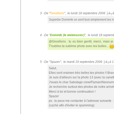
3 - De "
Gresillons
", le lundi 18 septembre 2006 ├á┬
Superbe Dominik ce sont tout simplement les me
4 - De "
Dominik (le webmaster)
", le lundi 18 septe
@Gresillons : tu es bien gentil, merci, mais j
T'oublies ta sublime photo avec les bulles...
5 - De "Spazer", le mardi 19 septembre 2006 ├á┬á 1
Salut,
Elles sont vraimen très belles tes photos !! Bravo
Je suis d'ailleurs sur la photo 13 (avec la canette
J'avais le char Sabotage crew/Flyman/Neonumeric
Je recherche surtout des photos de notre arrivé
Merci à toi et bonne continuation !
Spazer
ps : tu peux me contacter à l'adresse suivante
(caché afin d'éviter le spamming)