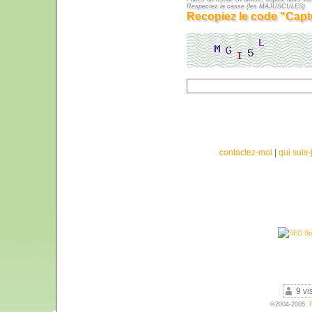
Respectez la casse (les MAJUSCULES)
Recopiez le code "Capt
contactez-moi
|
qui suis-
9 vi
©2004-2005,