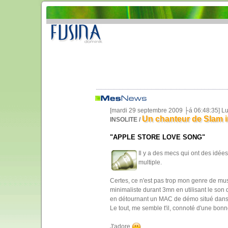
[mardi 29 septembre 2009 ├á 06:48:35] L
Un chanteur de Slam i
INSOLITE /
"APPLE STORE LOVE SONG"
Il y a des mecs qui ont des idée
multiple.
Certes, ce n'est pas trop mon genre de mu
minimaliste durant 3mn en utilisant le son d
en détournant un MAC de démo situé dans
Le tout, me semble t'il, connoté d'une bon
J'adore