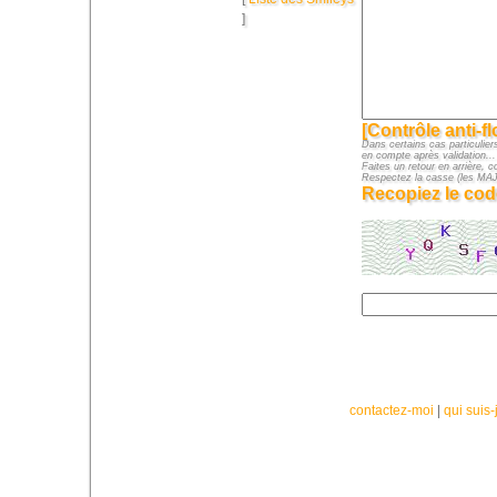
]
[Contrôle anti-f
Dans certains cas particuliers
en compte après validation...
Faites un retour en arrière, c
Respectez la casse (les M
Recopiez le cod
contactez-moi
|
qui suis-