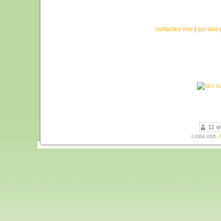
contactez-moi
|
qui suis-
11 vi
©2004-2005,