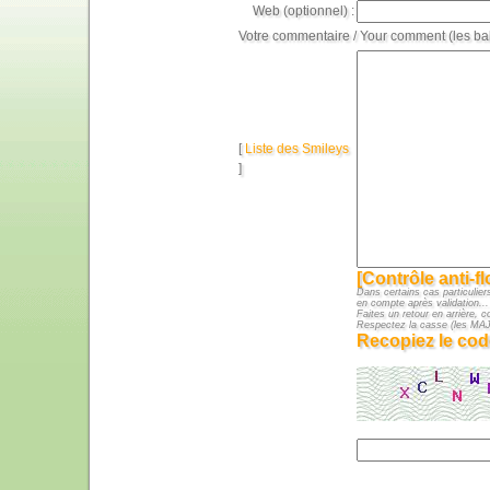
Web (optionnel) :
Votre commentaire / Your comment (les ba
[
Liste des Smileys
]
[Contrôle anti-f
Dans certains cas particuliers
en compte après validation...
Faites un retour en arrière, c
Respectez la casse (les M
Recopiez le cod