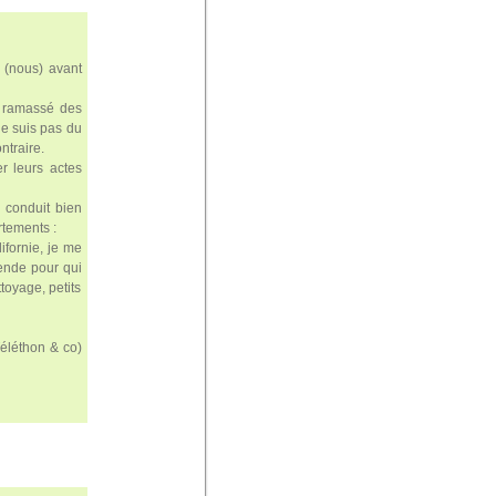
 (nous) avant
je ramassé des
ne suis pas du
ntraire.
r leurs actes
 conduit bien
rtements :
ifornie, je me
ende pour qui
toyage, petits
éléthon & co)