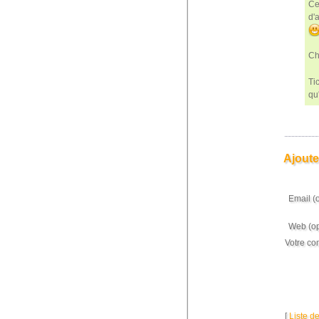
Ce
d'a
Ch
Tic
qu'
Ajoute
Email (
Web (op
Votre co
[
Liste d