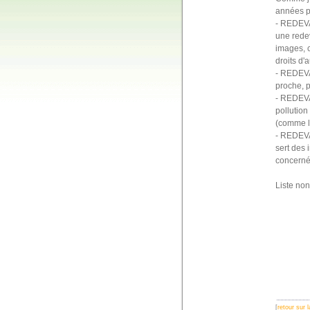
années pl
- REDEVAN
une redev
images, c
droits d'a
- REDEVAN
proche, p
- REDEVAN
pollution
(comme la
- REDEVAN
sert des 
concernés
Liste non
[
retour sur