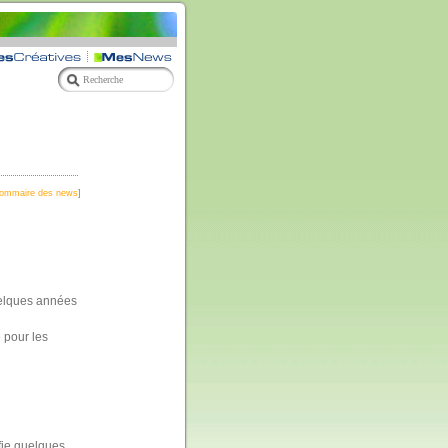
ommaire des news
]
quelques années
 pour les
fie quelques