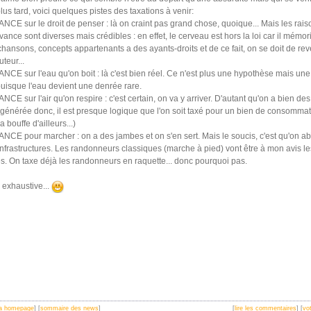
us tard, voici quelques pistes des taxations à venir:
CE sur le droit de penser : là on craint pas grand chose, quoique... Mais les rais
ance sont diverses mais crédibles : en effet, le cerveau est hors la loi car il mémor
hansons, concepts appartenants a des ayants-droits et de ce fait, on se doit de rev
uteur...
CE sur l'eau qu'on boit : là c'est bien réel. Ce n'est plus une hypothèse mais une r
uisque l'eau devient une denrée rare.
CE sur l'air qu'on respire : c'est certain, on va y arriver. D'autant qu'on a bien des
 générée donc, il est presque logique que l'on soit taxé pour un bien de consommati
 bouffe d'ailleurs...)
CE pour marcher : on a des jambes et on s'en sert. Mais le soucis, c'est qu'on a
infrastructures. Les randonneurs classiques (marche à pied) vont être à mon avis l
. On taxe déjà les randonneurs en raquette... donc pourquoi pas.
 exhaustive...
 la homepage
] [
sommaire des news
]
[
lire les commentaires
] [
vot