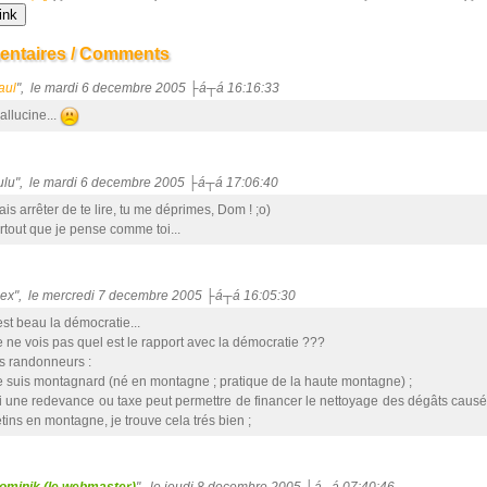
ntaires / Comments
aul
", le mardi 6 decembre 2005 ├á┬á 16:16:33
allucine...
Lulu", le mardi 6 decembre 2005 ├á┬á 17:06:40
ais arrêter de te lire, tu me déprimes, Dom ! ;o)
rtout que je pense comme toi...
alex", le mercredi 7 decembre 2005 ├á┬á 16:05:30
est beau la démocratie...
je ne vois pas quel est le rapport avec la démocratie ???
s randonneurs :
je suis montagnard (né en montagne ; pratique de la haute montagne) ;
si une redevance ou taxe peut permettre de financer le nettoyage des dégâts causé
étins en montagne, je trouve cela trés bien ;