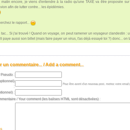
 matin encore, je viens d'entendre à la radio qu'une TAXE va être proposée sur 
vion afin de lutter contre... les épidémies.
erchez le rapport...
 tac... Si j'ai trouvé ! Quand on voyage, on peut ramener un voyageur clandestin : un 
il paye aussi son billet (mais faire payer un virus, t'as déjà essayé toi ?) donc... on 
r un commentaire... / Add a comment...
Pseudo :
optionnel)
Pour être averti d'un nouveau post, mettez votre email (
:
tionnel) :
mmentaire / Your comment (les balises HTML sont désactivées) :
es