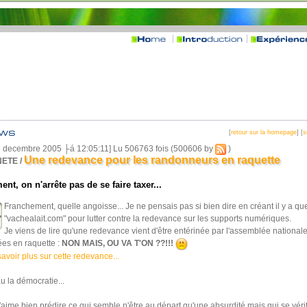
[
retour sur la homepage
] [
s
6 decembre 2005 ├á 12:05:11] Lu 506763 fois (500606 by
)
Une redevance pour les randonneurs en raquette
ETE /
nt, on n'arrête pas de se faire taxer...
Franchement, quelle angoisse... Je ne pensais pas si bien dire en créant il y a 
"vachealait.com" pour lutter contre la redevance sur les supports numériques.
Je viens de lire qu'une redevance vient d'être entérinée par l'assemblée nationale
es en raquette :
NON MAIS, OU VA T'ON ??!!!
avoir plus sur cette redevance...
u la démocratie...
ime bien prédire ce qui semble n'être au départ qu'une absurdité mais qui se véri