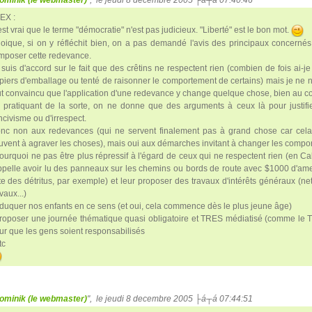
ominik (le webmaster)
", le jeudi 8 decembre 2005 ├á┬á 07:40:46
EX :
est vrai que le terme "démocratie" n'est pas judicieux. "Liberté" est le bon mot.
oique, si on y réfléchit bien, on a pas demandé l'avis des principaux concernés
imposer cette redevance.
 suis d'accord sur le fait que des crêtins ne respectent rien (combien de fois ai-
piers d'emballage ou tenté de raisonner le comportement de certains) mais je ne 
ut convaincu que l'application d'une redevance y change quelque chose, bien au co
 pratiquant de la sorte, on ne donne que des arguments à ceux là pour justifie
ncivisme ou d'irrespect.
nc non aux redevances (qui ne servent finalement pas à grand chose car cela
uvent à agraver les choses), mais oui aux démarches invitant à changer les compo
pourquoi ne pas être plus répressif à l'égard de ceux qui ne respectent rien (en Cal
ppelle avoir lu des panneaux sur les chemins ou bords de route avec $1000 d'am
tte des détritus, par exemple) et leur proposer des travaux d'intérêts généraux (net
vaux...)
éduquer nos enfants en ce sens (et oui, cela commence dès le plus jeune âge)
proposer une journée thématique quasi obligatoire et TRES médiatisé (comme le T
ur que les gens soient responsabilisés
tc
ominik (le webmaster)
", le jeudi 8 decembre 2005 ├á┬á 07:44:51