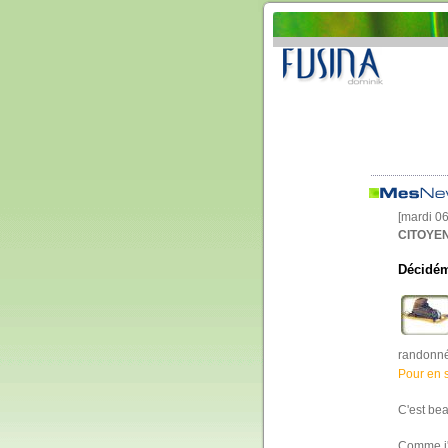
[mardi 0
CITOYEN
Décidéme
randonné
Pour en s
C'est bea
Comme j'a