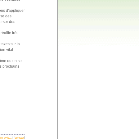
ons d'appliquer
ise des
erser des
éalité très
 taxes sur la
on vital
bîme ou on se
es prochains
re avis...
] [
contact
]