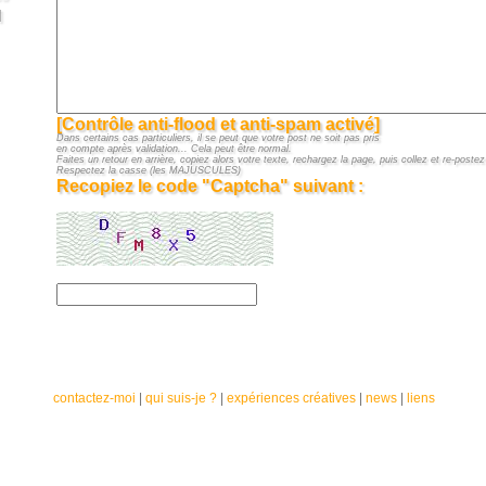
]
[Contrôle anti-flood et anti-spam activé]
Dans certains cas particuliers, il se peut que votre post ne soit pas pris
en compte après validation... Cela peut être normal.
Faites un retour en arrière, copiez alors votre texte, rechargez la page, puis collez et re-postez 
Respectez la casse (les MAJUSCULES)
Recopiez le code "Captcha" suivant :
contactez-moi
|
qui suis-je ?
|
expériences créatives
|
news
|
liens