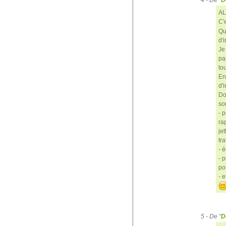
4 - De "
D
AL
C'
Qu
d'
Je
pa
to
En
d'i
Do
so
- 
ra
je
tra
- 
- 
po
- e
5 - De "
D