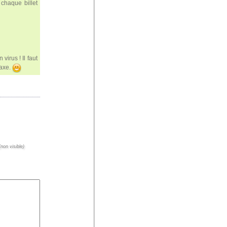
chaque billet
virus ! Il faut
taxe.
non visible)