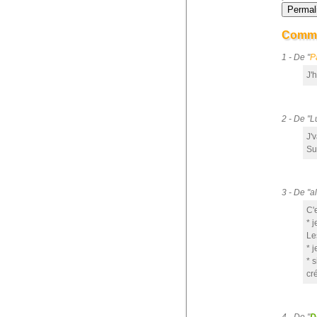
Comme
1 - De "
P
J'h
2 - De "
J'v
Su
3 - De "
C'
* 
Le
* 
* 
cr