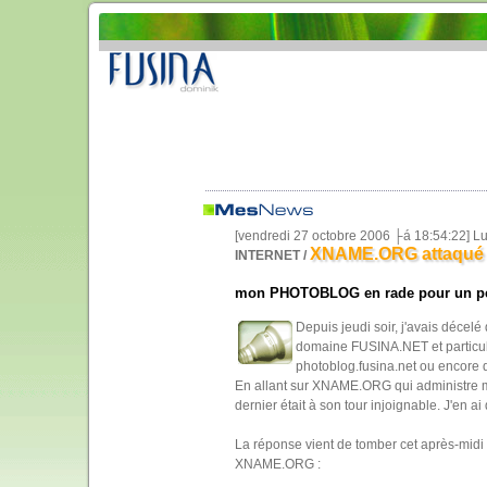
[vendredi 27 octobre 2006 ├á 18:54:22] L
XNAME.ORG attaqué p
INTERNET /
mon PHOTOBLOG en rade pour un pe
Depuis jeudi soir, j'avais décel
domaine FUSINA.NET et particu
photoblog.fusina.net ou encore 
En allant sur XNAME.ORG qui administre 
dernier était à son tour injoignable. J'en a
La réponse vient de tomber cet après-midi
XNAME.ORG :