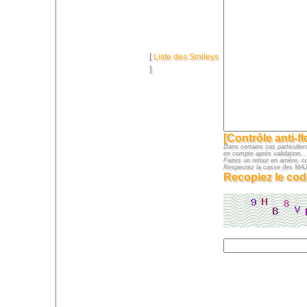
[
Liste des Smileys
]
[Contrôle anti-f
Dans certains cas particuliers
en compte après validation...
Faites un retour en arrière, c
Respectez la casse (les M
Recopiez le cod