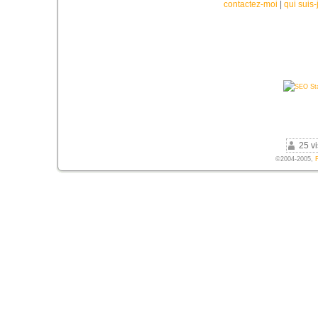
contactez-moi
|
qui suis-
25 vi
©2004-2005,