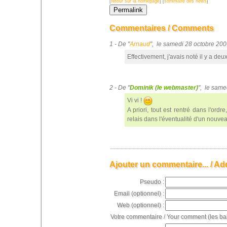
[
retour sur la homepage
] [
sommaire des news
]
Commentaires / Comments
1 - De "
Arnaud
", le samedi 28 octobre 20
Effectivement, j'avais noté il y a deux
2 - De "
Dominik (le webmaster)
", le sam
Vi vi !
A priori, tout est rentré dans l'o
relais dans l'éventualité d'un no
Ajouter un commentaire... / Ad
Pseudo :
Email (optionnel) :
Web (optionnel) :
Votre commentaire / Your comment (les ba