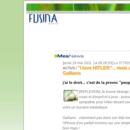
[jeudi 19 mai 2011 ├á 09:26:03] Lu 37701
"I love HITLER"... mais a
ACTUS /
Galliano
j'ai le droit... c'est de la provoc "peop
[REFLEXION] Je trouve étrange q
corps et d'esprit et à jeun - pu
sympathie pour Hitler devant un
voire un tsunami mediatique.
Galliano - clairement pas dans son état nor
l'iPhone d'un parfait inconnu sur une simpl
Non mais !