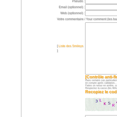
Pseudo :
Email (optionnel) :
Web (optionnel) :
Votre commentaire / Your comment (les ba
[
Liste des Smileys
]
[Contrôle anti-f
Dans certains cas particuliers
en compte après validation...
Faites un retour en arrière, c
Respectez la casse (les M
Recopiez le cod