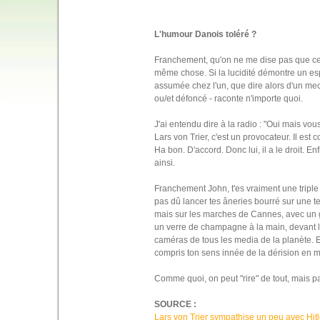
L'humour Danois toléré ?
Franchement, qu'on ne me dise pas que ce 
même chose. Si la lucidité démontre un esp
assumée chez l'un, que dire alors d'un mec
ou/et défoncé - raconte n'importe quoi.
J'ai entendu dire à la radio : "Oui mais vo
Lars von Trier, c'est un provocateur. Il est c
Ha bon. D'accord. Donc lui, il a le droit. Enfi
ainsi.
Franchement John, t'es vraiment une triple
pas dû lancer tes âneries bourré sur une t
mais sur les marches de Cannes, avec un g
un verre de champagne à la main, devant le
caméras de tous les media de la planète. E
compris ton sens innée de la dérision en 
Comme quoi, on peut "rire" de tout, mais pa
SOURCE :
Lars von Trier sympathise un peu avec Hitl