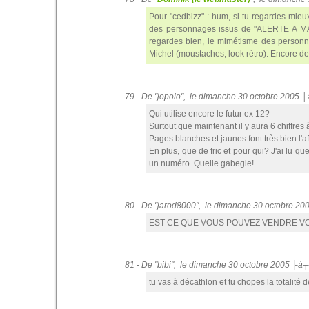
Pour "cedbizz" : hum, si tu regardes mieux
des personnages issus de "ALERTE A MALIB
regardes bien, le mimétisme des personne
Michel (moustaches, look rétro). Encore de
79 - De "jopolo", le dimanche 30 octobre 2005 
Qui utilise encore le futur ex 12?
Surtout que maintenant il y aura 6 chiffres à
Pages blanches et jaunes font très bien l'af
En plus, que de fric et pour qui? J'ai lu 
un numéro. Quelle gabegie!
80 - De "jarod8000", le dimanche 30 octobre 2
EST CE QUE VOUS POUVEZ VENDRE V
81 - De "bibi", le dimanche 30 octobre 2005 ├á
tu vas à décathlon et tu chopes la totalité d