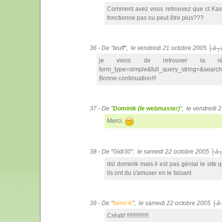
Comment avez vous retrouvez que ct Kassiu
fonctionne pas ou peut être plus???
36 - De "teuff", le vendredi 21 octobre 2005 ├á┬
je viens de retrouver la réponse 
form_type=simple&full_query_string=&search
Bonne continuation!!!
37 - De "
Dominik (le webmaster)
", le vendredi
Merci.
38 - De "Gidi30", le samedi 22 octobre 2005 ├á
dsl dominik mais il est pas génial le site 
ils ont du s'amuser en le faisant
39 - De "
henri K
", le samedi 22 octobre 2005 ├á
Créatif !!!!!!!!!!!!!!!