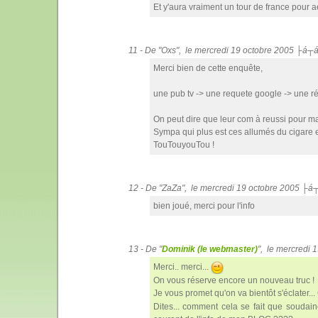
Et y'aura vraiment un tour de france pour
11 - De "Oxs", le mercredi 19 octobre 2005 ├á┬
Merci bien de cette enquête,
une pub tv -> une requete google -> une 
On peut dire que leur com à reussi pour ma
Sympa qui plus est ces allumés du cigare en
TouTouyouTou !
12 - De "ZaZa", le mercredi 19 octobre 2005 ├á
bien joué, merci pour l'info
13 - De "
Dominik (le webmaster)
", le mercredi
Merci.. merci...
On vous réserve encore un nouveau truc !
Je vous promet qu'on va bientôt s'éclater..
Dites... comment cela se fait que soudai