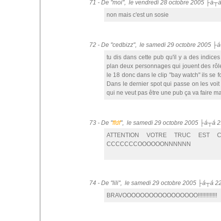
71 - De "moi", le vendredi 28 octobre 2005 ├á┬
non mais c'est un sosie
72 - De "cedbizz", le samedi 29 octobre 2005 ├
tu dis dans cette pub qu'il y a des indices
plan deux personnages qui jouent des rôle
le 18 donc dans le clip "bay watch" ils se 
Dans le dernier spot qui passe on les voit t
qui ne veut pas être une pub ça va faire ma
73 - De "
ffdf
", le samedi 29 octobre 2005 ├á┬á 2
ATTENTION VOTRE TRUC EST
CCCCCCCOOOOOONNNNNN
74 - De "lili", le samedi 29 octobre 2005 ├á┬á 2
BRAVOOOOOOOOOOOOOOOOO!!!!!!!!!!!!!