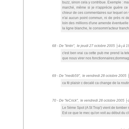
buzz, sinon cela y contribue. Exemple : mal
marché, même si je n'apprécie guère ce r
chieur de ces commentaires sur lequel on va
n'ai aucun point commun, ni de près ni de 
loin des millions d'une amende éventuelle 
la ligne blanche, le consomm'acteur trancher
68 - De "tintin", le jeudi 27 octobre 2005 ├á┬á 1
c'est ben vrai ca cette pub me prend la t
que nous virer nos fonctionnaires;domma
69 - De "medb59", le vendredi 28 octobre 2005
ca fé plaisir c decalé ca change de la rout
70 - De "leCrick", le vendredi 28 octobre 2005 
Le 5ème Spot (A St Trop') vient de tomber su
Est ce que le mec qu'on voit au début du c