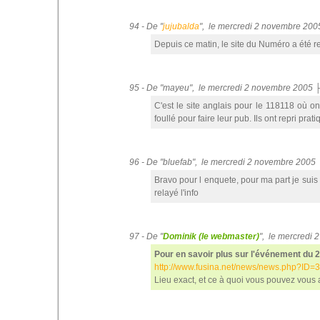
94 - De "
jujubalda
", le mercredi 2 novembre 20
Depuis ce matin, le site du Numéro a été rel
95 - De "mayeu", le mercredi 2 novembre 2005 
C'est le site anglais pour le 118118 où 
foullé pour faire leur pub. Ils ont repri 
96 - De "bluefab", le mercredi 2 novembre 2005
Bravo pour l enquete, pour ma part je suis 
relayé l'info
97 - De "
Dominik (le webmaster)
", le mercredi
Pour en savoir plus sur l'événement du 
http://www.fusina.net/news/news.php?ID=
Lieu exact, et ce à quoi vous pouvez vous at