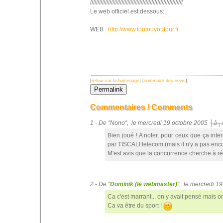
//////////////////////////////////////////////////////////////
Le web officiel est dessous:
WEB :
http://www.toutouyoutour.fr
[
retour sur la homepage
] [
sommaire des news
]
Commentaires / Comments
1 - De "Nono", le mercredi 19 octobre 2005 ├á┬
Bien joué ! A noter, pour ceux que ça inte
par TISCALI telecom (mais il n'y a pas enco
M'est avis que la concurrence cherche à r
2 - De "
Dominik (le webmaster)
", le mercredi 1
Ca c'est marrant... on y avait pensé mais on
Ca va être du sport !