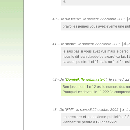
H.
40 - De "un vieux", le samedi 22 octobre 2005 
bravo les jeunes vous avez éventé une pub
41 - De "firefix", le samedi 22 octobre 2005 ├á┬
je sais pas si vous avez vus mais le perso 
nous le dit jean claude(be aware) ca fait
ca aurai pu etre 1 et 11 mais no 1 et 2 c 
42 - De "
Dominik (le webmaster)
", le samedi 2
Ben justement. Le 12 est le numéro des re
Pourquoi ce devrait le 11 ??? Je comprend
43 - De "RMI", le samedi 22 octobre 2005 ├á┬á 
La premiere et la deuxieme publicité a été t
viennent se perdre a Guignes??lol