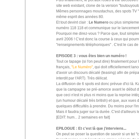
site web existant, clone de la version "toutouyout
Mêmes personnages moustachus, des spots TV "fa
même esprit des années 80.
Et tout devint clair :
Le Numero
ou plus simplem
numéro 118 118 et communique sur le lancement d
Pourquoi me direz-vous ? Parce que, tout simpleme
avril 2006 ! C'est donc la course à ceux qui pourr
"renseignements téléphoniques" . C'est le cas d
EPISODE 3 : vous êtes bien un numéro !
Tout ce tapage (si l'on peut dire) finalement pou
français,
"Le Numéro"
, qui doit officiellement la
d'avoir un discours décalé (teasing) afin de prépare
interdit par l'ART). Très délicat.
La diffusion de 6 spots est donc prévue d'ici là. Ka
que la campagne se pré-amorce avant le début du 
que ceci n'est ni plus ni moins que la reprise int
(un humour décalé très british) et que, aux vues
quelques difficultés à prendre. Du moins pour l'in
Mais il faudra juger sur la durée. C'est d'ailleur
[EDIT: hum... 2 semaines en fait]
EPILOGUE : Et c'est là que j'interviens...
On peut se poser la question de savoir si un tel "