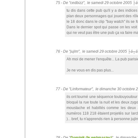
75 - De "cedbizz", le samedi 29 octobre 2005 ├
tu dis dans cette pub qu'il y a des indices
plan deux personnages qui jouent des rôle
le 18 donc dans le clip "bay watch" ils se 
Dans le dernier spot qui passe on les voit t
qui ne veut pas être une pub ça va faire ma
76 - De "jujlm", le samedi 29 octobre 2005 ├á┬á
Ah moi de mener l'enquête... La pub parisie
Je ne vous en dis pas plus...
77 - De "Linformateur", le dimanche 30 octobre
ils ont tourné une séquence toutouyoutour
bloqué la rue toute la nuit et les deux zygo
moustache et habillés comme les deux JC
numéros 118 218 étaient projetés sur larc
)... bref, tu n'apprends rien à personne jujl
78 - De "
Dominik (le webmaster)
", le dimanche