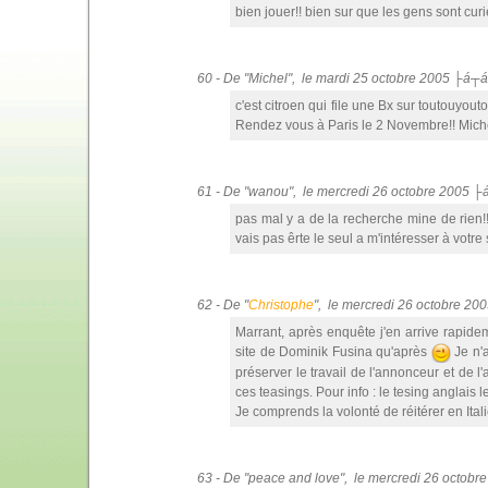
bien jouer!! bien sur que les gens sont curi
60 - De "Michel", le mardi 25 octobre 2005 ├á┬á
c'est citroen qui file une Bx sur toutouyou
Rendez vous à Paris le 2 Novembre!! Mich
61 - De "wanou", le mercredi 26 octobre 2005 ├
pas mal y a de la recherche mine de rien!!! 
vais pas êrte le seul a m'intéresser à votre s
62 - De "
Christophe
", le mercredi 26 octobre 2
Marrant, après enquête j'en arrive rapid
site de Dominik Fusina qu'après
Je n'a
préserver le travail de l'annonceur et de l
ces teasings. Pour info : le tesing anglai
Je comprends la volonté de réitérer en Itali
63 - De "peace and love", le mercredi 26 octob