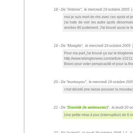
18 - De "Antoine", le mercredi 19 octobre 2005
moi je suis mort de rire avec ces spots et j
j'ai hate de voir les autre spots désormai
années 80 justement. J'ai trouvé aussi le l
19 - De "Mowglie", le mercredi 19 octobre 2005
Pour ma part, j'ai trouvé ça sur le blogtvn
http://www.leblogtvnews.com/article-10211
Bravo pour voter perspicacité et pour la fin
20 - De "tourtouyou", le mercredi 19 octobre 20
c'est décidé jme laisse pousser la mousta
21 - De "
Dominik (le webmaster)
", le jeudi 20 
Une petite mise à jour (interruption) de 6