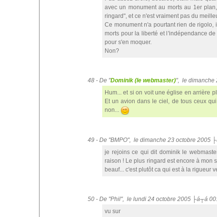
avec un monument au morts au 1er plan, 
ringard", et ce n'est vraiment pas du meille
Ce monument n'a pourtant rien de rigolo, il
morts pour la liberté et l'indépendance de 
pour s'en moquer.
Non?
48 - De "
Dominik (le webmaster)
", le dimanche
Hum... et si on voit une église en arrière p
Et un avion dans le ciel, de tous ceux q
non...
49 - De "BMPO", le dimanche 23 octobre 2005 
je rejoins ce qui dit dominik le webmaster
raison ! Le plus ringard est encore à mon s
beauf... c'est plutôt ca qui est à la rigueur 
50 - De "Phil", le lundi 24 octobre 2005 ├á┬á 00
vu sur