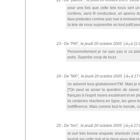
22 - De "patrick", le jeudi 20 octobre 2005 ├á┬á
pour une fois que cette tele nous sert un 
contenu, sans fil conducteur, un apercu d
faux pretextes comme pas mal d emissions d
la tele de nous surprendre un tout patit peu 
23 - De "FM", le jeudi 20 octobre 2005 ├á┬á 11:
Personnellement je ne sais pas si ca plai
pubs. Superbe coup de buzz
24 - De "MX", le jeudi 20 octobre 2005 ├á┬á 17
on adorent tous globalement FM. Mais je re
["On peut se poser la question de savoir 
français à l'esprit moins exubérant et en 
lis certaines réactions en ligne, les gens 
indifférence. Mais comme tout le monde, ca 
25 - De "hm", le jeudi 20 octobre 2005 ├á┬á 17:
et oui! très bonne enquete sherlock! c'est
tourné sur cette pub et je peux vous dire qu