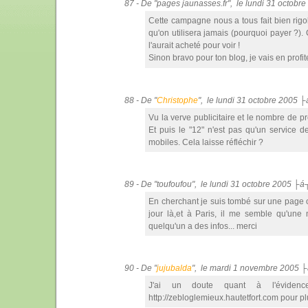
87 - De "pages jaunasses.fr", le lundi 31 octob
Cette campagne nous a tous fait bien rigol
qu'on utilisera jamais (pourquoi payer ?).
l'aurait acheté pour voir !
Sinon bravo pour ton blog, je vais en profit
88 - De "
Christophe
", le lundi 31 octobre 2005 
Vu la verve publicitaire et le nombre de p
Et puis le "12" n'est pas qu'un service d
mobiles. Cela laisse réfléchir ?
89 - De "toufoufou", le lundi 31 octobre 2005 ├
En cherchant je suis tombé sur une page 
jour là,et à Paris, il me semble qu'une
quelqu'un a des infos... merci
90 - De "
jujubalda
", le mardi 1 novembre 2005 
J'ai un doute quant à l'évidence 
http://zebloglemieux.hautetfort.com pour plu