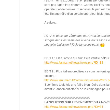
l'esprit moins exubérant et en pleine période de
sera pas jugée trop ringarde. Certes, c'est du s
opérateur et de nouveaux services, le pari est f
tête l'image rétro d'un certain opérateur historique
A suivre...
(1) : A la place de Véronique et Davina, je profit
sûr que dans les semaines à venir, nous allons v
nouvelle émission ??? Je lance les paris.
EDIT 1 :
lisez l'article qui suit. Cela vaut le détour.
http://www.fusina.net/news/news.php?ID=33
EDIT 2 :
Plus fort encore, lisez ce communiqué qu'
octobre).
http://www.lenumero.fr/communiques/mai-2005.p
Il confirme toutefois une faille bien réelle dans l
avant le lancement officiel de la campagne pou
//////////////////////////////////////////////////////////////
LA SOLUTION SUR L'EVENEMENT DU 2 NOVE
http://www.fusina.net/news/news.php?ID=34