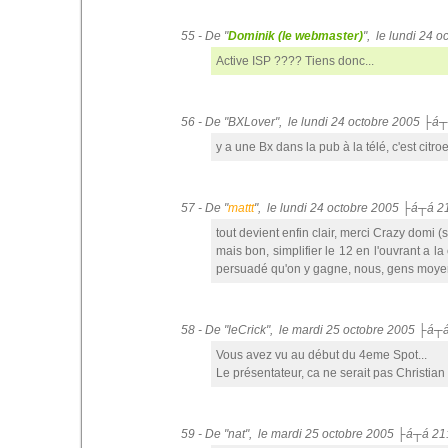
55 - De "
Dominik (le webmaster)
", le lundi 24 
Active ISP ???? Tiens donc...
56 - De "BXLover", le lundi 24 octobre 2005 ├á
y a une Bx dans la pub à la télé, c'est citro
57 - De "
mattt
", le lundi 24 octobre 2005 ├á┬á 2
tout devient enfin clair, merci Crazy domi 
mais bon, simplifier le 12 en l'ouvrant a l
persuadé qu'on y gagne, nous, gens moye
58 - De "leCrick", le mardi 25 octobre 2005 ├á┬
Vous avez vu au début du 4eme Spot...
Le présentateur, ca ne serait pas Christia
59 - De "nat", le mardi 25 octobre 2005 ├á┬á 21