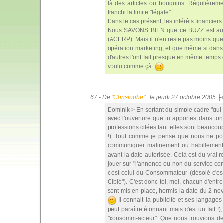
là des articles ou bouquins. Régulièremen
franchi la limite "légale".
Dans le cas présent, les intérêts financier
Nous SAVONS BIEN que ce BUZZ est auss
(ACERP). Mais il n'en reste pas moins que l
opération marketing, et que même si dans 
d'autres l'ont fait presque en même temps 
voulu comme çà.
67 - De "
Christophe
", le jeudi 27 octobre 2005 
Dominik > En sortant du simple cadre "qui e
avec l'ouverture que tu apportes dans ton
professions citées tant elles sont beaucou
!). Tout comme je pense que nous ne pouvo
communiquer malinement ou habillemen
avant la date autorisée. Celà est du vrai r
jouer sur "l'annonce ou non du service conc
c'est celui du Consommateur (désolé c'e
Ciblé"). C'est donc toi, moi, chacun d'ent
sont mis en place, hormis la date du 2 n
Il connait la publicité et ses langages
peut paraître étonnant mais c'est un fait !),
"consomm-acteur". Que nous trouvions des