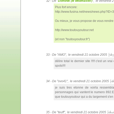
32 - De "
Dominik (le webmaster)
", le vendredi
Plus fort encore:
http://www.fusina.net/news/news.php?ID=
Ou mieux, je vous propose de vous rendre 
http://www.toutouyoutour.net
(et non "toutouyoutour.fr")
33 - De "AMO", le vendredi 21 octobre 2005 ├á
délire total le dernier site !!!!! c'est un vr
spots!!!!
34 - De "ovo41", le vendredi 21 octobre 2005 ├
je suis tres etonne de voirla ressemb
personnages qui vantent le numero 892.En 
que toutouyoutour qui a du largement s'en i
35 - De "teuff", le vendredi 21 octobre 2005 ├á┬