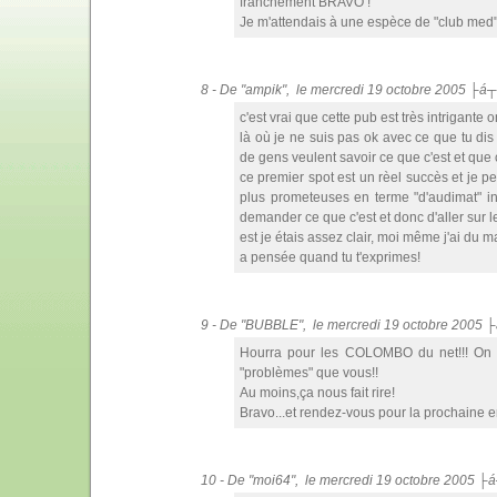
franchement BRAVO !
Je m'attendais à une espèce de "club med" d
8 - De "ampik", le mercredi 19 octobre 2005 ├á
c'est vrai que cette pub est très intrigante
là où je ne suis pas ok avec ce que tu di
de gens veulent savoir ce que c'est et que c
ce premier spot est un rèel succès et je p
plus prometeuses en terme "d'audimat" int
demander ce que c'est et donc d'aller sur le
est je étais assez clair, moi même j'ai du m
a pensée quand tu t'exprimes!
9 - De "BUBBLE", le mercredi 19 octobre 2005 
Hourra pour les COLOMBO du net!!! On a
"problèmes" que vous!!
Au moins,ça nous fait rire!
Bravo...et rendez-vous pour la prochaine 
10 - De "moi64", le mercredi 19 octobre 2005 ├