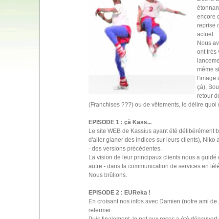
étonnant
encore d
reprise 
actuel.
Nous av
ont très
lancemen
même si 
l'image 
çà), Bou
retour d
(Franchises ???) ou de vêtements, le délire quoi (1
EPISODE 1 : çà Kass...
Le site WEB de Kassius ayant été délibérément 
d'aller glaner des indices sur leurs clients), Nik
- des versions précédentes.
La vision de leur principaux clients nous a guidé
autre - dans la communication de services en tél
Nous brûlions.
EPISODE 2 : EUReka !
En croisant nos infos avec Damien (notre ami de 
refermer.
Puis finalement, le pot aux roses a été découvert