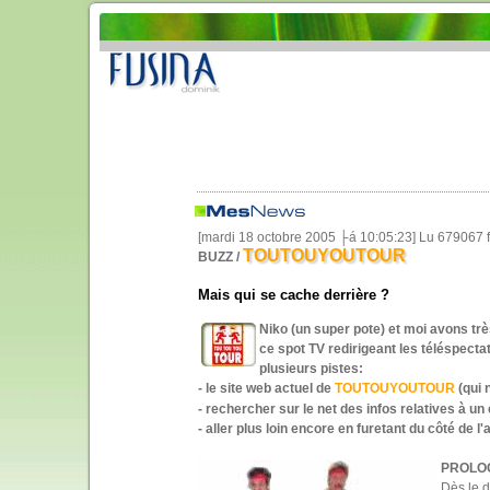
[mardi 18 octobre 2005 ├á 10:05:23] Lu 679067 
TOUTOUYOUTOUR
BUZZ /
Mais qui se cache derrière ?
Niko (un super pote) et moi avons tr
ce spot TV redirigeant les téléspect
plusieurs pistes:
- le site web actuel de
TOUTOUYOUTOUR
(qui 
- rechercher sur le net des infos relatives à 
- aller plus loin encore en furetant du côté de
PROLO
Dès le d