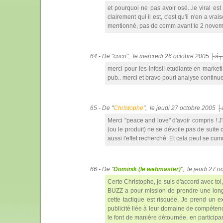
et pourquoi ne pas avoir osé...le viral est 
clairement qui il est, c'est qu'il n'en a vr
mentionné, pas de comm avant le 2 novemeb
64 - De "cricri", le mercredi 26 octobre 2005 ├á
merci pour les infos!! etudiante en market
pub.. merci et bravo pourl analyse continue
65 - De "
Christophe
", le jeudi 27 octobre 2005 
Merci "peace and love" d'avoir compris ! J
(ou le produit) ne se dévoile pas de suite 
aussi l'effet recherché. Et cela peut se cu
66 - De "
Dominik (le webmaster)
", le jeudi 27 
Certe Christophe, je suis d'accord avec toi,
BUZZ a pour mission de prendre une longu
cette tactique est risquée. Je prend un e
publicité liée à leur domaine de compétenc
le font de manière détournée, en participa