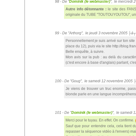
98 - De "
Dominik (le webmaster)
", le mercredi
Autre info détonnante :
le site des FAN
originale du TUBE "TOUTOUYOUTOU", un 
99 - De "Arthorg", le jeudi 3 novembre 2005 ├á
Personnellement je suis arrivé sur ton sit
place du 12), puis via le site http://blog.f
Belle enquête, à suivre.
Mon avis sur la pub : au delà du caractèr
(c'est encore à base d'anglais) parlant, c'es
100 - De "Goug", le samedi 12 novembre 2005 
Je viens de trouver un truc enorme, pass
blonde parle en une langue incompréhensibl
101 - De "
Dominik (le webmaster)
", le samedi 
Merci pour le tuyau. En effet. On confirme.
Sauf que pour entendre cela, cela tient du
repasser la séquence vidéo à l'envers) mais a