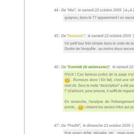
44 - De "Moi", le samedi 22 octobre 2005 ├á┬á 
guignes, dans le 77 apparement ! on saura 
45 - De "
lavomatic
", le samedi 22 octobre 2005
Un petit tour très simple dans le code de
Durée de l'enquête : au moins deux secon
46 - De "
Dominik (le webmaster)
", le samedi 2
FAUX ! Ces fameux codes de la page n'ont
. Rumeurs donc ! En fait, c'est une 
mot clé. Seul le meta "description" a été 
!" (d'ailleurs, pour preuve, il suffit de reg
En revanche, l'analyse de l'hébergement
points...
) étaient les seules infos qui p
47 - De "FredW", le dimanche 23 octobre 2005 
Pub assez drôle, décalée, etc... mais qua