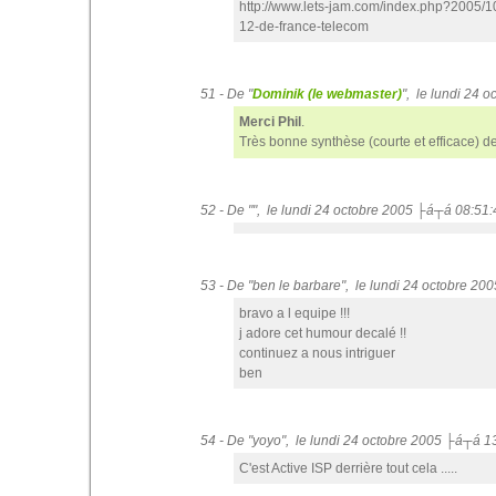
http://www.lets-jam.com/index.php?2005/10
12-de-france-telecom
51 - De "
Dominik (le webmaster)
", le lundi 24 
Merci Phil
.
Très bonne synthèse (courte et efficace) de
52 - De "", le lundi 24 octobre 2005 ├á┬á 08:51:
53 - De "ben le barbare", le lundi 24 octobre 2
bravo a l equipe !!!
j adore cet humour decalé !!
continuez a nous intriguer
ben
54 - De "yoyo", le lundi 24 octobre 2005 ├á┬á 1
C'est Active ISP derrière tout cela .....