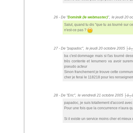
26 - De "
Dominik (le webmaster)
", le jeudi 20 
Salut, quand tu dis "que tu as tourné sur cet
n'est-ce pas ?
27 - De "papadoc", le jeudi 20 octobre 2005 ├á
ba c'est dommage mais si t'as tourné dessu
très contente et lenumero va avoir sur
pseudo acteur
Sinon franchement je trouve cette communica
cher je ferai le 118218 pour les renseigne
28 - De "Eric", le vendredi 21 octobre 2005 ├á┬
papadoc, je suis totallement d'accord avec 
Pour une fois que la concurrence n'aura que 
Si il existe un service moins cher et mieux