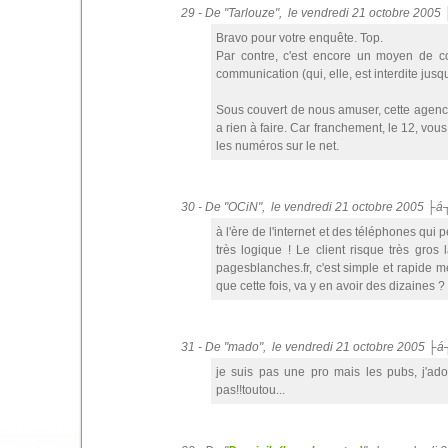
29 - De "Tarlouze", le vendredi 21 octobre 2005
Bravo pour votre enquête. Top.
Par contre, c'est encore un moyen de co
communication (qui, elle, est interdite jusq
Sous couvert de nous amuser, cette agence 
a rien à faire. Car franchement, le 12, vous
les numéros sur le net.
30 - De "OCiN", le vendredi 21 octobre 2005 ├á
à l'ère de l'internet et des téléphones qui
très logique ! Le client risque très gros
pagesblanches.fr, c'est simple et rapide
que cette fois, va y en avoir des dizaines ?
31 - De "mado", le vendredi 21 octobre 2005 ├á
je suis pas une pro mais les pubs, j'ado
pas!!toutou...