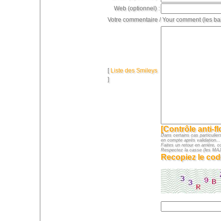
Web (optionnel) :
Votre commentaire / Your comment (les ba
[
Liste des Smileys
]
[Contrôle anti-f
Dans certains cas particuliers
en compte après validation...
Faites un retour en arrière, c
Respectez la casse (les M
Recopiez le cod