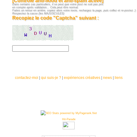
[Contrôle anti-flood et anti-spam activé]
Dans certains cas particuliers, il se peut que votre post ne soit pas pris
en compte après validation... Cela peut être normal.
Faites un retour en arrière, copiez alors votre texte, rechargez la page, puis collez et re-postez ;)
Respectez la casse (les MAJUSCULES)
Recopiez le code "Captcha" suivant :
contactez-moi
|
qui suis-je ?
|
expériences créatives
|
news
|
liens