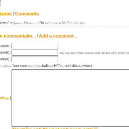
aires / Comments
ntaires pour l'instant... / No comments for the moment
n commentaire... / Add a comment...
seudo :
onnel) :
Pour être averti d'un nouveau post, mettez votre email (non
nnel) :
taire / Your comment (les balises HTML sont désactivées) :
mileys
]