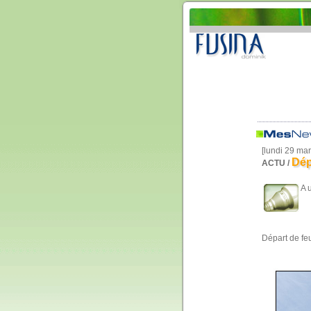
[lundi 29 ma
Dép
ACTU /
A 
Départ de fe