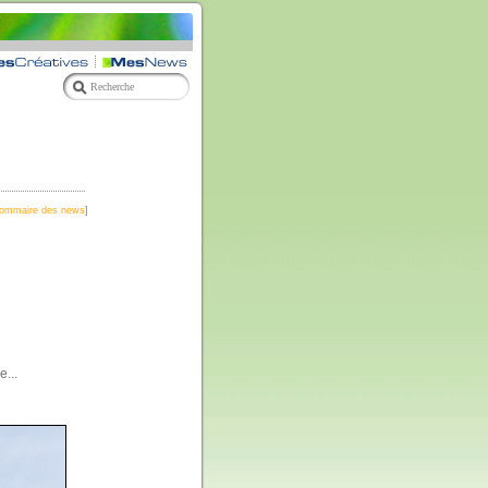
ommaire des news
]
...