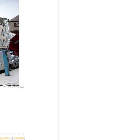
re avis...
] [
contact
]