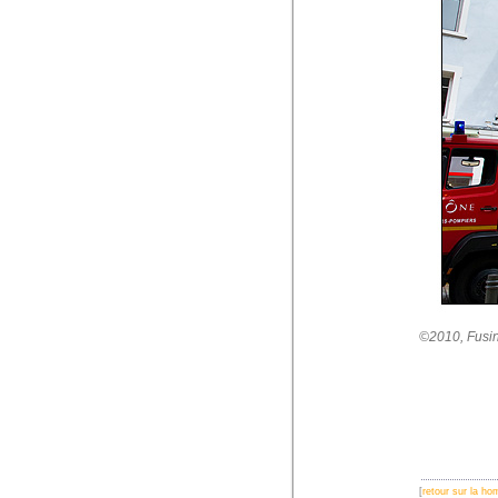
©2010, Fusin
[
retour sur la h