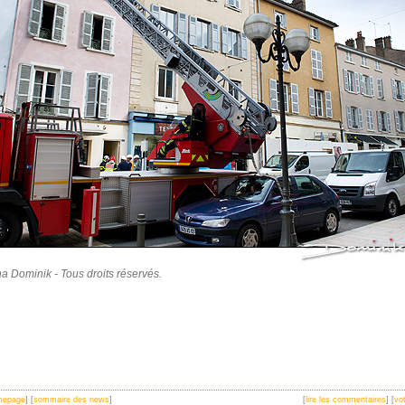
a Dominik - Tous droits réservés.
omepage
] [
sommaire des news
]
[
lire les commentaires
] [
vot