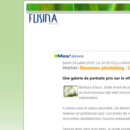
[lundi 19 juillet 2010 ├á 10:33:51] Lu 404
Nouveau photoblog : U
PHOTOS /
Une galerie de portraits pris sur le vif.
Bonjour à tous. Juste avant de p
un tout nouveau site web (encore
impromptus.
Comme vous le savez peut-être, j'ai démar
réaliser un portrait par jour. Les prises d
rencontres quotidiennes. Aucune préparation
Depuis donc plus d'un mois, je poste quoti