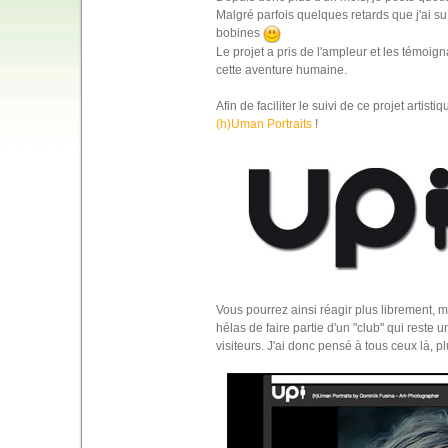
Malgré parfois quelques retards que j'ai su 
bobines
Le projet a pris de l'ampleur et les témoig
cette aventure humaine.
Afin de faciliter le suivi de ce projet artist
(h)Uman Portraits
!
Vous pourrez ainsi réagir plus librement, 
hélas de faire partie d'un "club" qui reste
visiteurs. J'ai donc pensé à tous ceux là, pl