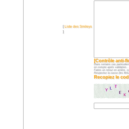
[
Liste des Smileys
]
[Contrôle anti-f
Dans certains cas particuliers
en compte après validation...
Faites un retour en arrière, c
Respectez la casse (les M
Recopiez le cod