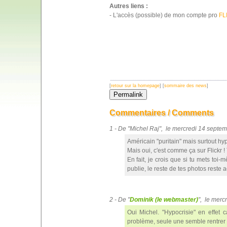
Autres liens :
- L'accès (possible) de mon compte pro
FL
[
retour sur la homepage
] [
sommaire des news
]
Commentaires / Comments
1 - De "Michel Raj", le mercredi 14 sept
Américain "puritain" mais surtout hyp
Mais oui, c'est comme ça sur Flickr ! 
En fait, je crois que si tu mets toi-
publie, le reste de tes photos reste 
2 - De "
Dominik (le webmaster)
", le mer
Oui Michel. "Hypocrisie" en effet
problème, seule une semble rentrer d