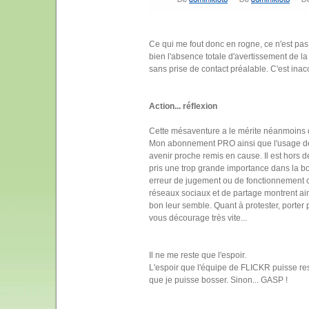
Ce qui me fout donc en rogne, ce n'est pas 
bien l'absence totale d'avertissement de 
sans prise de contact préalable. C'est inac
Action... réflexion
Cette mésaventure a le mérite néanmoins d
Mon abonnement PRO ainsi que l'usage de
avenir proche remis en cause. Il est hors de
pris une trop grande importance dans la bo
erreur de jugement ou de fonctionnement 
réseaux sociaux et de partage montrent ains
bon leur semble. Quant à protester, porter p
vous décourage très vite...
Il ne me reste que l'espoir.
L'espoir que l'équipe de FLICKR puisse res
que je puisse bosser. Sinon... GASP !