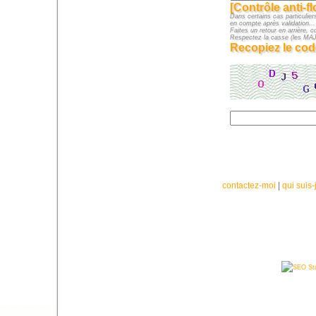
[Contrôle anti-f
Dans certains cas particuliers
en compte après validation...
Faites un retour en arrière, c
Respectez la casse (les M
Recopiez le cod
contactez-moi
|
qui suis-