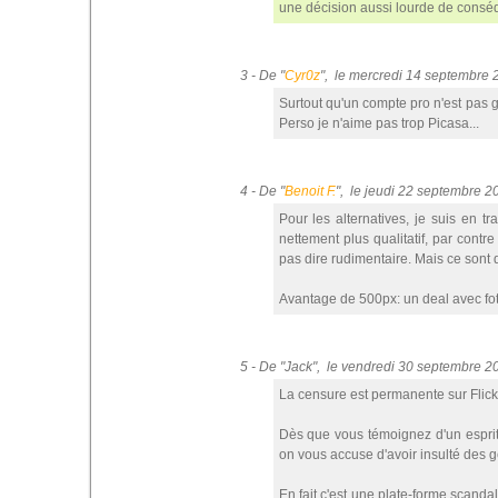
une décision aussi lourde de consé
3 - De "
Cyr0z
", le mercredi 14 septembre
Surtout qu'un compte pro n'est pas gr
Perso je n'aime pas trop Picasa...
4 - De "
Benoit F.
", le jeudi 22 septembre 
Pour les alternatives, je suis en t
nettement plus qualitatif, par contr
pas dire rudimentaire. Mais ce sont d
Avantage de 500px: un deal avec fot
5 - De "Jack", le vendredi 30 septembre 
La censure est permanente sur Flick
Dès que vous témoignez d'un esprit c
on vous accuse d'avoir insulté des ge
En fait c'est une plate-forme scanda