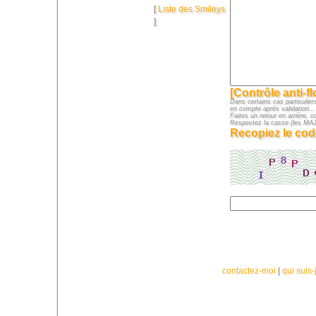
[
Liste des Smileys
]
[Contrôle anti-f
Dans certains cas particuliers
en compte après validation...
Faites un retour en arrière, c
Respectez la casse (les M
Recopiez le cod
contactez-moi
|
qui suis-