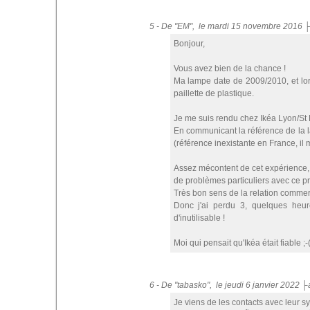
5 - De "EM", le mardi 15 novembre 2016 
Bonjour,
Vous avez bien de la chance !
Ma lampe date de 2009/2010, et lor
paillette de plastique.
Je me suis rendu chez Ikéa Lyon/St P
En communicant la référence de la l
(référence inexistante en France, il
Assez mécontent de cet expérience, j'
de problèmes particuliers avec ce prod
Très bon sens de la relation commerci
Donc j'ai perdu 3, quelques he
d'inutilisable !
Moi qui pensait qu'Ikéa était fiable ;-( 
6 - De "tabasko", le jeudi 6 janvier 2022 
Je viens de les contacts avec leur syst