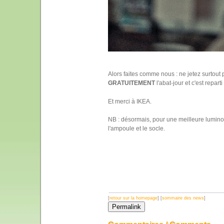
Alors faites comme nous : ne jetez surtou
GRATUITEMENT
l'abat-jour et c'est reparti
Et merci à IKEA.
NB : désormais, pour une meilleure luminosi
l'ampoule et le socle.
[
retour sur la homepage
] [
sommaire des news
]