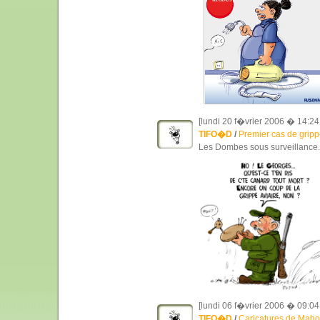
[lundi 20 f�vrier 2006 � 14:24
TIFO�D
/
Premier cas de grippe
Les Dombes sous surveillance..
[lundi 06 f�vrier 2006 � 09:04
TIFO�D
/
Caricatures de Maho