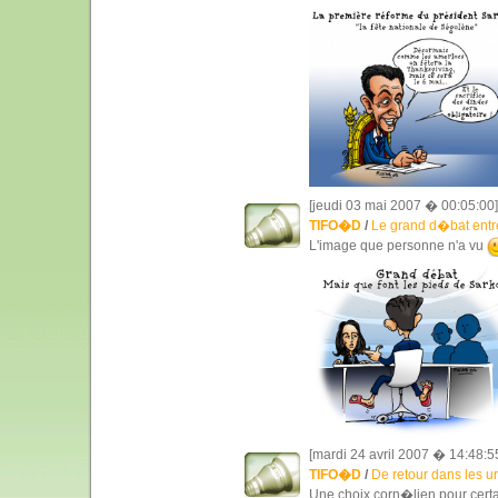
[jeudi 03 mai 2007 � 00:05:00]
TIFO�D
/
Le grand d�bat entr
L'image que personne n'a vu
[mardi 24 avril 2007 � 14:48:5
TIFO�D
/
De retour dans les u
Une choix corn�lien pour cert