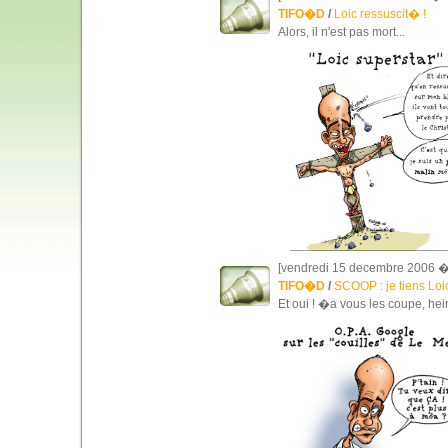
TIFO�D
/
Loic ressuscit� !
Alors, il n'est pas mort...
[vendredi 15 decembre 2006 �
TIFO�D
/
SCOOP : je tiens Loic
Et oui ! �a vous les coupe, hei