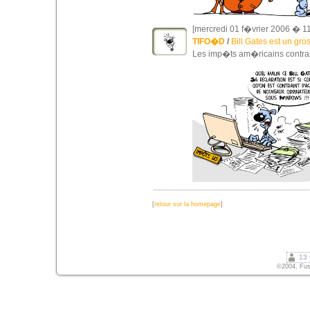
[mercredi 01 f�vrier 2006 � 11
TIFO�D
/
Bill Gates est un gro
Les imp�ts am�ricains contrain
[
retour sur la homepage
]
13 
©2004, Fusi