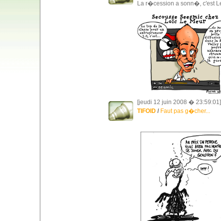
La r�cession a sonn�, c'est Le
[jeudi 12 juin 2008 � 23:59:01]
TIFOID
/
Faut pas g�cher...