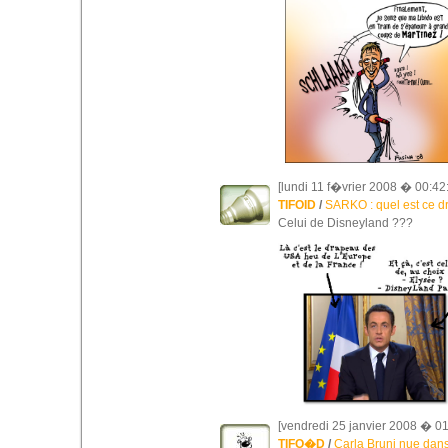
[lundi 11 f�vrier 2008 � 00:42:
TIFOID
/
SARKO : quel est ce d
Celui de Disneyland ???
[vendredi 25 janvier 2008 � 01
TIFO�D
/
Carla Bruni nue dan