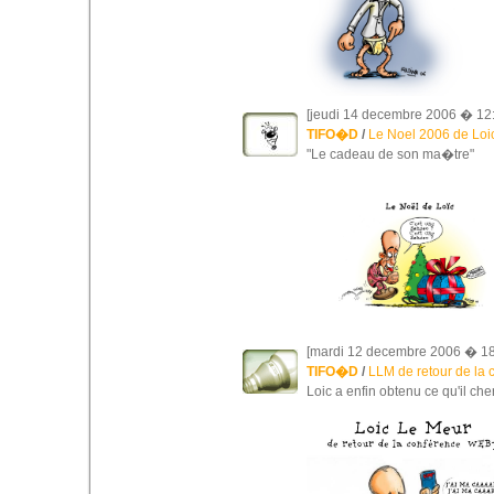
[jeudi 14 decembre 2006 � 12:
TIFO�D
/
Le Noel 2006 de Loi
"Le cadeau de son ma�tre"
[mardi 12 decembre 2006 � 18
TIFO�D
/
LLM de retour de l
Loic a enfin obtenu ce qu'il che