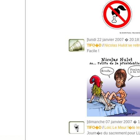
[lundi 22 janvier 2007 � 20:18:
TIFO�D
/
Nicolas Hulot se reti
Facile !
[dimanche 07 janvier 2007 � 1
TIFO�D
/
Loic Le Meur f�te les
Journ�e du sacrement pour L