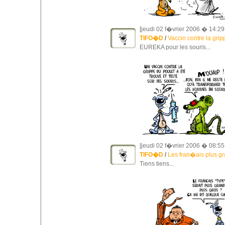
[jeudi 02 f�vrier 2006 � 14:29
TIFO�D
/
Vaccin contre la grip
EUREKA pour les souris...
[jeudi 02 f�vrier 2006 � 08:55
TIFO�D
/
Les fran�ais plus gra
Tiens tiens...