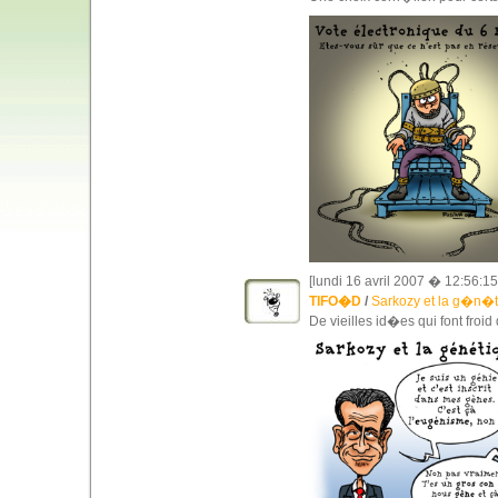
[lundi 16 avril 2007 � 12:56:15
TIFO�D
/
Sarkozy et la g�n�t
De vieilles id�es qui font froid