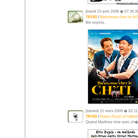
[mardi 15 avril 2008 � 07:36:3
TIFOID
/
Bienvenue chez le ch't
Bin voyons...
[samedi 22 mars 2008 � 02:11
TIFOID
/
Dupin (Fuzz) et l'affair
Quand Martinez rime avec ch�t