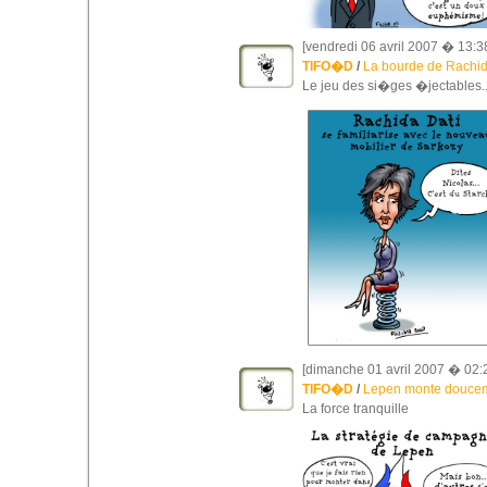
[vendredi 06 avril 2007 � 13:3
TIFO�D
/
La bourde de Rachid
Le jeu des si�ges �jectables..
[dimanche 01 avril 2007 � 02:
TIFO�D
/
Lepen monte doucem
La force tranquille