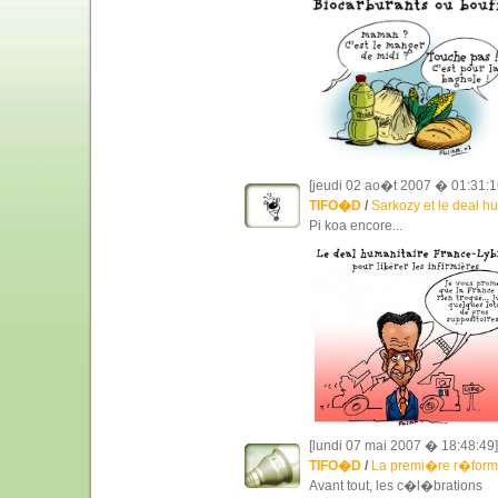
[jeudi 02 ao�t 2007 � 01:31:1
TIFO�D
/
Sarkozy et le deal h
Pi koa encore...
[lundi 07 mai 2007 � 18:48:49]
TIFO�D
/
La premi�re r�form
Avant tout, les c�l�brations