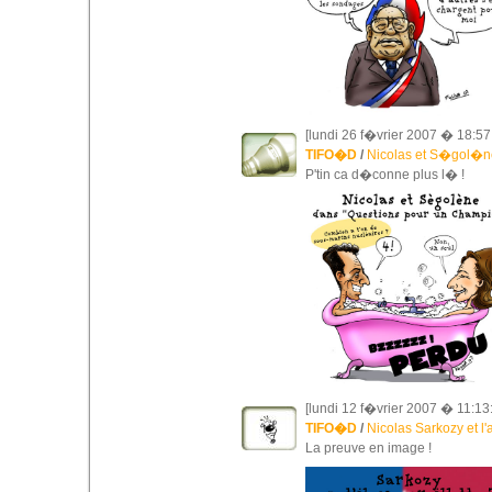
[lundi 26 f�vrier 2007 � 18:57
TIFO�D
/
Nicolas et S�gol�ne
P'tin ca d�conne plus l� !
[lundi 12 f�vrier 2007 � 11:13
TIFO�D
/
Nicolas Sarkozy et l'af
La preuve en image !